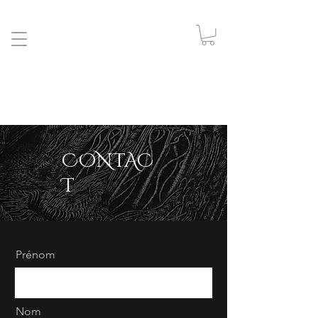
CONTAC
T
Prénom
Nom