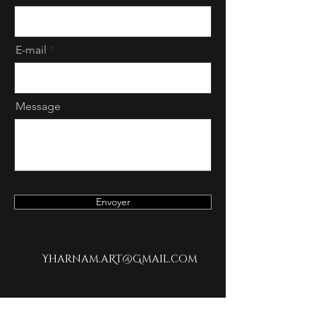
E-mail
Message
Envoyer
Yharnam.aRT@Gmail.com