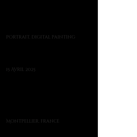
Type de
projet
Portrait, digital painting
Date
15 Avril 2025
Emplacem
ent
Montpellier, France