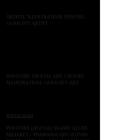
Rôle
Artiste, Illustrateur, Peintre,
Concept Artist
Type de
projet
Peinture, Digital Art, Oeuvre,
Illustration, Concept Art
Lien
Instagram
Peinture digitale signée Alexis
Milleret / Yharnam Art. Œuvre