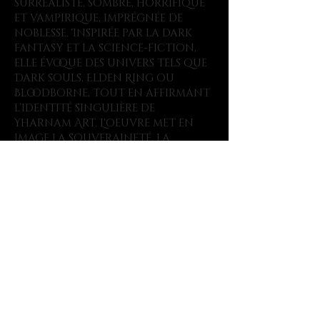
surréaliste, sombre, horrifique
et vampirique, imprégnée de
noblesse. Inspirée par la dark
fantasy et la science-fiction,
elle évoque des univers tels que
Dark souls, Elden Ring ou
Bloodborne, tout en affirmant
l’identité singulière de
Yharnam Art. L'oeuvre met en
image la souveraineté, la
culpabilité et/ou la corruption
d'une figure royale.