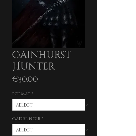
Cainhurst
Hunter
Price
€30.00
Format
*
Cadre noir
*