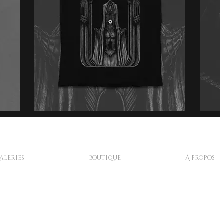
aleries
Boutique
À propos