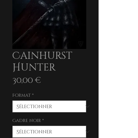
Cainhurst
Hunter
Prix
30,00 €
Format
*
Cadre noir
*